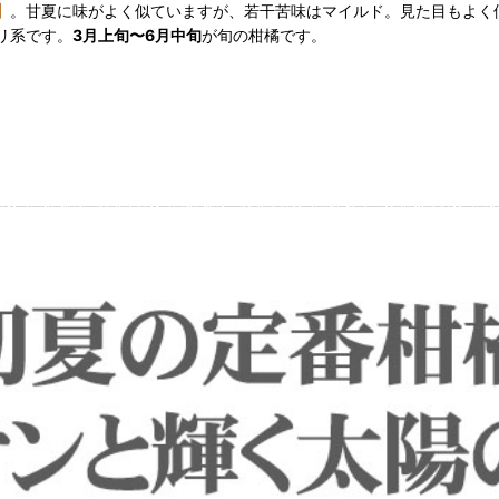
】
。甘夏に味がよく似ていますが、若干苦味はマイルド。見た目もよく
リ系です。
3月上旬〜6月中旬
が旬の柑橘です。