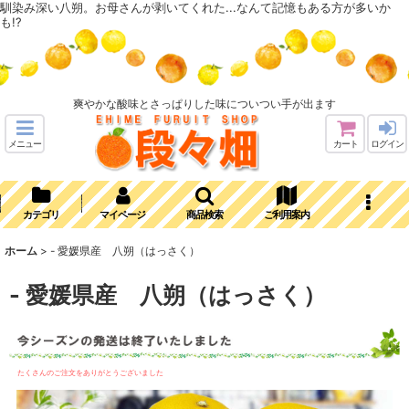
馴染み深い八朔。お母さんが剥いてくれた...なんて記憶もある方が多いか
も!?
爽やかな酸味とさっぱりした味についつい手が出ます
メニュー
カート
ログイン
カテゴリ
マイページ
商品検索
ご利用案内
ホーム
>
- 愛媛県産 八朔（はっさく）
- 愛媛県産 八朔（はっさく）
たくさんのご注文をありがとうございました