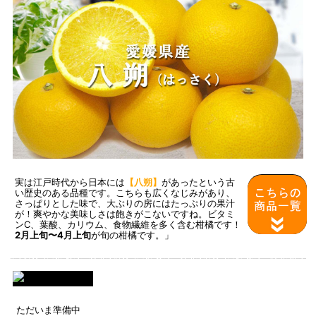
実は江戸時代から日本には
【八朔】
があったという古
い歴史のある品種です。こちらも広くなじみがあり、
さっぱりとした味で、大ぶりの房にはたっぷりの果汁
が！爽やかな美味しさは飽きがこないですね。ビタミ
ンC、葉酸、カリウム、食物繊維を多く含む柑橘です！
2月上旬〜4月上旬
が旬の柑橘です。」
ただいま準備中