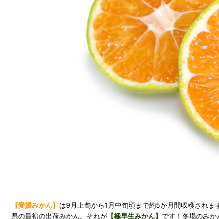
【愛媛みかん】
は9月上旬から1月中旬頃まで約5か月間収穫されま
県の最初の出荷みかん。それが
【極早生みかん】
です！冬場のみか