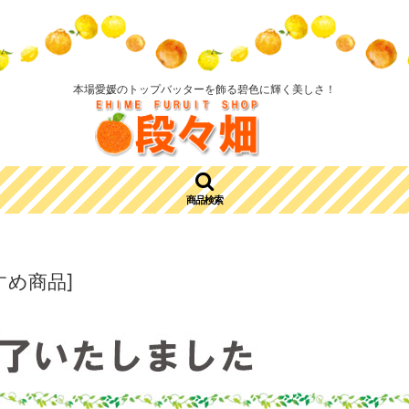
本場愛媛のトップバッターを飾る碧色に輝く美しさ！
商品検索
すめ商品
]