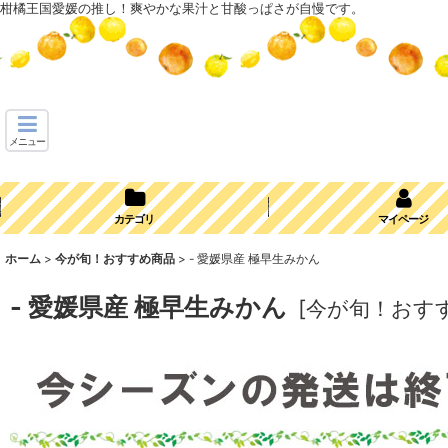
柑橘王国愛媛の推し！爽やかな果汁と甘酸っぱさが自慢です。
メニュー
カテゴリ
マイページ
ホーム
>
今が旬！おすすめ商品
>
- 愛媛県産 極早生みかん
- 愛媛県産 極早生みかん
[
今が旬！おす