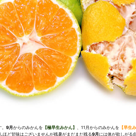
す。
9月
からのみかんを
【極早生みかん】
、11月からのみかんを
【早生
んほど甘味はございませんが残暑がまだまだ残る
9月
には体が欲しがる