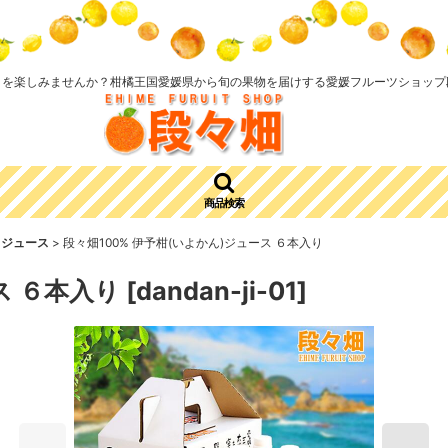
さを楽しみませんか？柑橘王国愛媛県から旬の果物を届けする愛媛フルーツショップ
商品検索
柑 ジュース
>
段々畑100% 伊予柑(いよかん)ジュース ６本入り
ス ６本入り
[
dandan-ji-01
]