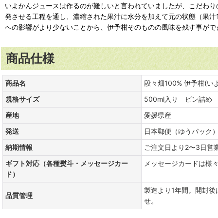
いよかんジュースは作るのが難しいと言われていましたが、こだわり
発させる工程を通し、濃縮された果汁に水分を加えて元の状態（果汁
への影響がより少ないことから、伊予柑そのものの風味を残す事がで
商品仕様
商品名
段々畑100% 伊予柑(
規格サイズ
500ml入り ビン詰め
産地
愛媛県産
発送
日本郵便（ゆうパック
納期情報
ご注文日より2〜3日営
ギフト対応（各種熨斗・メッセージカー
メッセージカードは様
ド）
製造より1年間。開封
品質管理
せ。