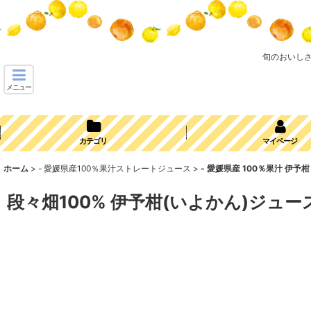
旬のおいし
メニュー
カテゴリ
マイページ
ホーム
>
- 愛媛県産100％果汁ストレートジュース
>
- 愛媛県産 100％果汁 伊予
段々畑100% 伊予柑(いよかん)ジュー