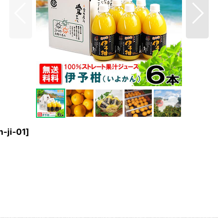
-ji-01
]