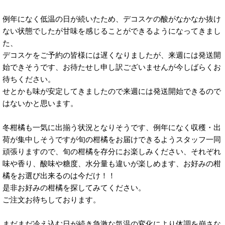
例年になく低温の日が続いたため、デコスケの酸がなかなか抜け
ない状態でしたが甘味を感じることができるようになってきまし
た、
デコスケをご予約の皆様には遅くなりましたが、来週には発送開
始できそうです、お待たせし申し訳ございませんが今しばらくお
待ちください。
せとかも味が安定してきましたので来週には発送開始できるので
はないかと思います。
冬柑橘も一気に出揃う状況となりそうです、例年になく収穫・出
荷が集中しそうですが旬の柑橘をお届けできるようスタッフ一同
頑張りますので、旬の柑橘を存分にお楽しみください、それぞれ
味や香り、酸味や糖度、水分量も違いが楽しめます、お好みの柑
橘をお選び出来るのは今だけ！！
是非お好みの柑橘を探してみてください。
ご注文お待ちしております。
まだまだ冷え込む日が続き急激な気温の変化により体調を崩さな