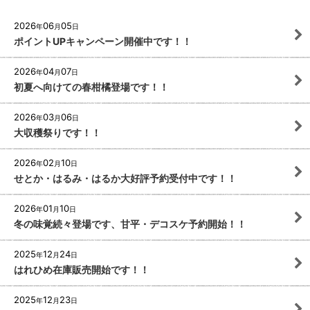
2026
06
05
年
月
日
ポイントUPキャンペーン開催中です！！
2026
04
07
年
月
日
初夏へ向けての春柑橘登場です！！
2026
03
06
年
月
日
大収穫祭りです！！
2026
02
10
年
月
日
せとか・はるみ・はるか大好評予約受付中です！！
2026
01
10
年
月
日
冬の味覚続々登場です、甘平・デコスケ予約開始！！
2025
12
24
年
月
日
はれひめ在庫販売開始です！！
2025
12
23
年
月
日