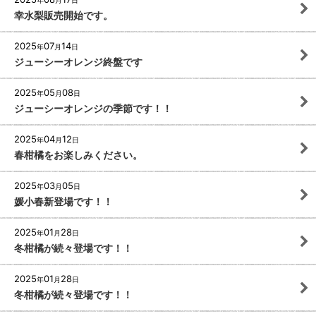
幸水梨販売開始です。
2025
07
14
年
月
日
ジューシーオレンジ終盤です
2025
05
08
年
月
日
ジューシーオレンジの季節です！！
2025
04
12
年
月
日
春柑橘をお楽しみください。
2025
03
05
年
月
日
媛小春新登場です！！
2025
01
28
年
月
日
冬柑橘が続々登場です！！
2025
01
28
年
月
日
冬柑橘が続々登場です！！