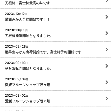
刀根柿・富士柿最高の味です
2023
10
12
年
月
日
愛媛みかん予約開始です！！
2023
10
05
年
月
日
刀根柿発送開始となりました。
2023
09
28
年
月
日
極早生みかん出荷開始です、富士柿予約開始です
2023
09
19
年
月
日
秋月梨販売開始となりました。
2023
09
04
年
月
日
愛媛フルーツショップ段々畑
2023
08
02
年
月
日
愛媛フルーツショップ段々畑