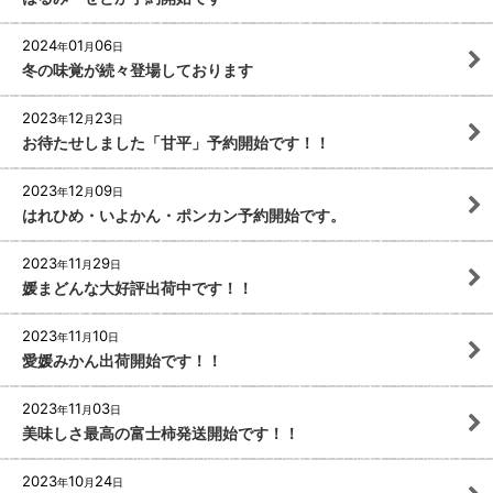
2024
01
06
年
月
日
冬の味覚が続々登場しております
2023
12
23
年
月
日
お待たせしました「甘平」予約開始です！！
2023
12
09
年
月
日
はれひめ・いよかん・ポンカン予約開始です。
2023
11
29
年
月
日
媛まどんな大好評出荷中です！！
2023
11
10
年
月
日
愛媛みかん出荷開始です！！
2023
11
03
年
月
日
美味しさ最高の富士柿発送開始です！！
2023
10
24
年
月
日