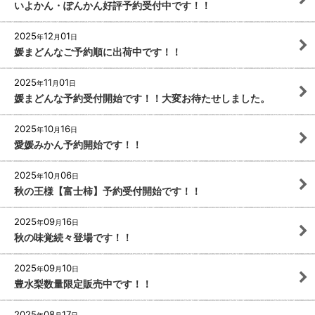
いよかん・ぽんかん好評予約受付中です！！
2025
12
01
年
月
日
媛まどんなご予約順に出荷中です！！
2025
11
01
年
月
日
媛まどんな予約受付開始です！！大変お待たせしました。
2025
10
16
年
月
日
愛媛みかん予約開始です！！
2025
10
06
年
月
日
秋の王様【富士柿】予約受付開始です！！
2025
09
16
年
月
日
秋の味覚続々登場です！！
2025
09
10
年
月
日
豊水梨数量限定販売中です！！
2025
08
17
年
月
日