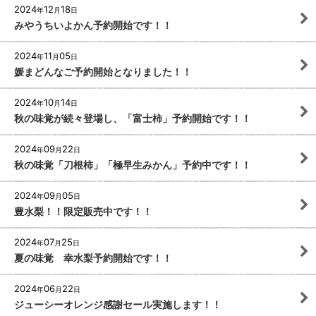
2024
12
18
年
月
日
みやうちいよかん予約開始です！！
2024
11
05
年
月
日
媛まどんなご予約開始となりました！！
2024
10
14
年
月
日
秋の味覚が続々登場し、「富士柿」予約開始です！！
2024
09
22
年
月
日
秋の味覚「刀根柿」「極早生みかん」予約中です！！
2024
09
05
年
月
日
豊水梨！！限定販売中です！！
2024
07
25
年
月
日
夏の味覚 幸水梨予約開始です！！
2024
06
22
年
月
日
ジューシーオレンジ感謝セール実施します！！