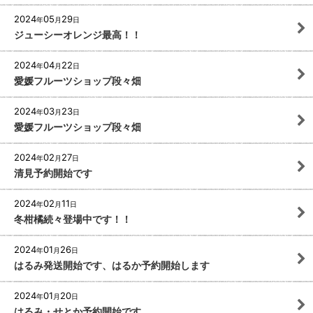
2024
05
29
年
月
日
ジューシーオレンジ最高！！
2024
04
22
年
月
日
愛媛フルーツショップ段々畑
2024
03
23
年
月
日
愛媛フルーツショップ段々畑
2024
02
27
年
月
日
清見予約開始です
2024
02
11
年
月
日
冬柑橘続々登場中です！！
2024
01
26
年
月
日
はるみ発送開始です、はるか予約開始します
2024
01
20
年
月
日
はるみ・せとか予約開始です