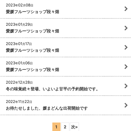
2023
02
08
年
月
日
愛媛フルーツショップ段々畑
2023
01
29
年
月
日
愛媛フルーツショップ段々畑
2023
01
17
年
月
日
愛媛フルーツショップ段々畑
2023
01
06
年
月
日
愛媛フルーツショップ段々畑
2022
12
28
年
月
日
冬の味覚続々登場、いよいよ甘平の予約開始です。
2022
11
22
年
月
日
お待たせしました、媛まどんな出荷開始です
1
2
次
»