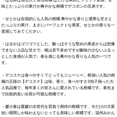
味とたっぷりの果汁が爽やかな柑橘でデコポンの兄弟です。
・せとかは全国的にも人気の柑橘 爽やかな香りと濃厚な甘さと
たっぷりの果汁、まさにパーフェクトな果実、せとかの香りを一
度感じてみてください。
・はるかはゴツゴツとした、酸っぱそうな堅めの果皮からは想像
できない上品な甘さで、種は若干多めですが酸味の少ないぷるっ
とした食感が人気で、春を感じる爽やかな香りも人気の一つで
す。
・デコスケは食べやすくてとってもジューシー。根強い人気の柑
橘の王様の【デコスケ】は味、香り、食べやすさ3拍子揃った大
人気品種で、毎年多くの皆さんに愛されている柑橘です。春先ま
で比較的長い出荷が可能な柑橘です。
・媛小春は愛媛の次世代を背負う期待の柑橘です、今だけの大変
短い期間しか味わえないとっても美味しい柑橘です。温州みかん