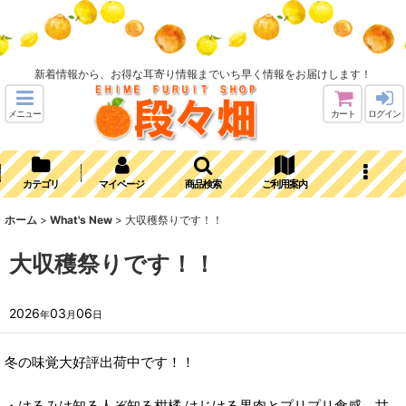
新着情報から、お得な耳寄り情報までいち早く情報をお届けします！
メニュー
カート
ログイン
カテゴリ
マイページ
商品検索
ご利用案内
ホーム
>
What's New
>
大収穫祭りです！！
大収穫祭りです！！
2026
03
06
年
月
日
冬の味覚大好評出荷中です！！
・はるみは知る人ぞ知る柑橘 はじける果肉とプリプリ食感、甘